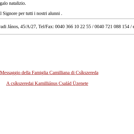
galo natalizio.
ignore per tutti i nostri alunni .
di János, 45/A/27, Tel/Fax: 0040 366 10 22 55 / 0040 721 088 154 / 
 Messaggio della Famiglia Camilliana di Csíkszereda
A csíkszeredai Kamilliánus Család Üzenete