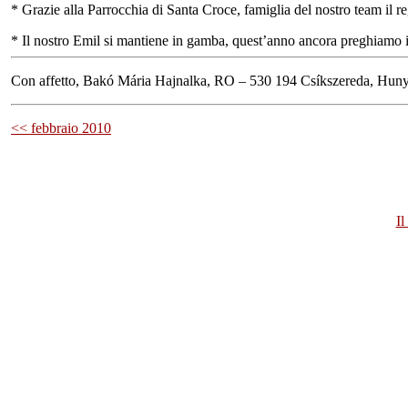
* Grazie alla Parrocchia di Santa Croce, famiglia del nostro team il re
* Il nostro Emil si mantiene in gamba, quest’anno ancora preghiamo il S
Con affetto, Bakó Mária Hajnalka, RO – 530 194 Csíkszereda, Hunya
<< febbraio 2010
Il