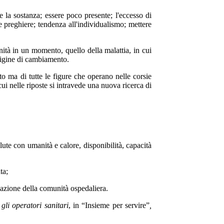
e la sostanza; essere poco presente; l'eccesso di
e preghiere; tendenza all'individualismo; mettere
nità in un momento, quello della malattia, in cui
 origine di cambiamento.
o ma di tutte le figure che operano nelle corsie
i nelle riposte si intravede una nuo­va ricerca di
lute con umanità e calore, disponibilità, capacità
ta;
rmazione della comunità ospedaliera.
gli operatori sanitari
, in “Insieme per servire”
,