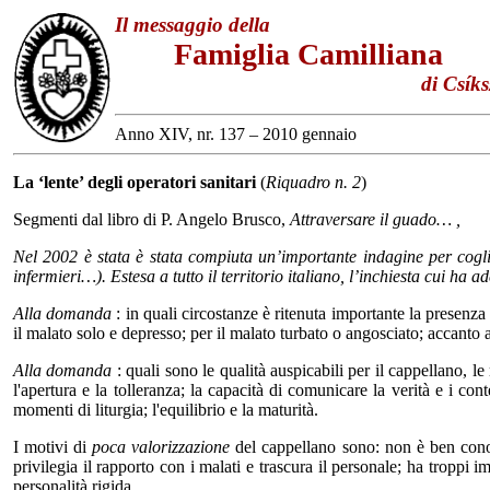
Il messaggio della
Famiglia Camilliana
di Csíksz
Anno XIV, nr. 137 – 2010 gennaio
La
‘lente’ degli operatori sanitari
(
Riquadro n. 2
)
Segmenti dal libro di P. Angelo Brusco,
Attraversare il guado…
,
Nel 2002 è stata è stata compiuta un’importante indagine per coglie
infermieri…). Estesa a tutto il territorio italiano, l’inchiesta cui h
Alla domanda
: in quali circostanze è ritenuta importante la presenza 
il malato solo e depresso; per il malato turbato o angosciato; accanto all
Alla domanda
: quali sono le qualità auspicabili per il cappellano, le r
l'apertura e la tolleranza; la capacità di comunicare la verità e i con
momenti di liturgia; l'equilibrio e la maturità.
I motivi di
poca valorizzazione
del cappellano sono: non è ben conosc
privilegia il rapporto con i malati e trascura il personale; ha troppi i
personalità rigida.