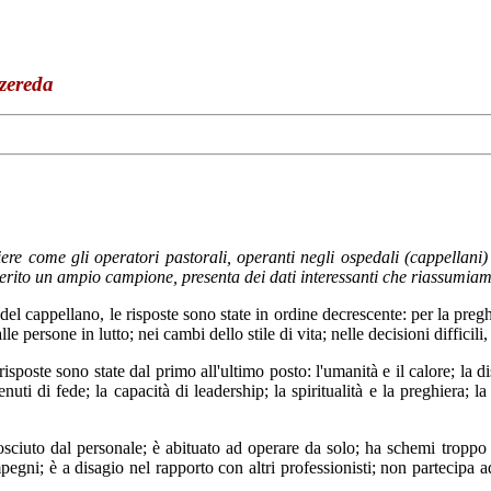
ereda
re come gli operatori pastorali, operanti negli ospedali (cappellani) 
a aderito un ampio campione, presenta dei dati interessanti che riassumi
del cappellano, le risposte sono state in ordine decrescente: per la preg
e persone in lutto; nei cambi dello stile di vita; nelle decisioni difficili
isposte sono state dal primo all'ultimo posto: l'umanità e il calore; la dispo
tenuti di fede; la capacità di leadership; la spiritualità e la preghiera;
iuto dal personale; è abituato ad operare da solo; ha schemi troppo rel
mpegni; è a disagio nel rapporto con altri professionisti; non partecipa ad