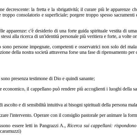
 decrescente: la fretta e la sbrigatività; il curare più le apparenze ch
e troppo consolatorio e superficiale; porgere troppo spesso sacramenti 
le apparenze: c'è desiderio di una forte guida spirituale vestita di uma
stessi alla ricerca di un'identità personale più veritiera e forte, a volte
to sono persone impegnate, competenti e osservatrici non solo del malat
ione della nostra società attraversa forse una fase di ripensamento per cu
n sono presenza testimone di Dio e quindi sanante;
ore economico, il cappellano può rendere più accoglienti i luoghi della sa
i ascolto e di sensibilità intuitiva ai bisogni spirituali della persona mala
zzare l'intervento. Operare con il consiglio pastorale per animare la fo
ossono essere letti in Pangrazzi A.,
Ricerca sui cappellani: rispondono 
 Scaramuzzi)