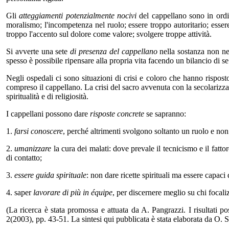
Gli
atteggiamenti potenzialmente nocivi
del cappellano sono in ordine
moralismo; l'incompetenza nel ruolo; essere troppo autoritario; esser
troppo l'accento sul dolore come valore; svolgere troppe attività.
Si avverte una sete
di presenza del cappellano
nella sostanza non nel
spesso è possibile ripensare alla propria vita facendo un bilancio di se 
Negli ospedali ci sono situazioni di crisi e coloro che hanno rispos
compreso il cappellano. La crisi del sacro avvenuta con la secolarizzaz
spiritualità e di religiosità.
I cappellani possono dare
risposte concrete
se sapranno:
1.
farsi conoscere
, perché altrimenti svolgono soltanto un ruolo e no
2.
umanizzare
la cura dei malati: dove prevale il tecnicismo e il fatt
di contatto;
3.
essere guida spirituale
: non dare ricette spirituali ma essere capaci d
4. saper
lavorare di più in équipe
, per discernere meglio su chi focali
(La ricerca è stata promossa e attuata da A. Pangrazzi. I risultati p
2(2003), pp. 43-51. La sintesi qui pubblicata è stata elaborata da O.