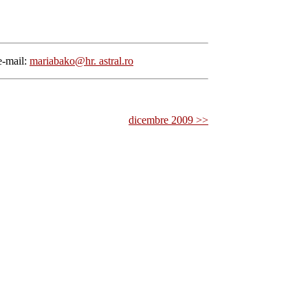
e-mail:
mariabako@hr. astral.ro
dicembre 2009 >>