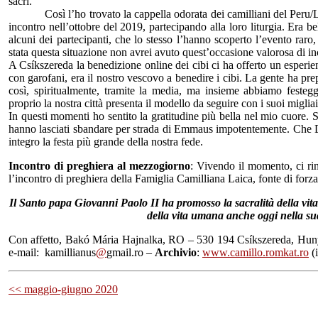
sacri.
Così l’ho trovato la cappella odorata dei camilliani del Peru/Li
incontro nell’ottobre del 2019, partecipando alla loro liturgia. Era b
alcuni dei partecipanti, che lo stesso l’hanno scoperto l’evento raro
stata questa situazione non avrei avuto quest’occasione valorosa di inc
A Csíkszereda la benedizione online dei cibi ci ha offerto un esperie
con garofani, era il nostro vescovo a benedire i cibi. La gente ha pre
così, spiritualmente, tramite la media, ma insieme abbiamo festegg
proprio la nostra città presenta il modello da seguire con i suoi migli
In questi momenti ho sentito la gratitudine più bella nel mio cuore. So
hanno lasciati sbandare per strada di Emmaus impotentemente. Che Dio
integro la festa più grande della nostra fede.
Incontro di preghiera al mezzogiorno
: Vivendo il momento, ci rin
l’incontro di preghiera della Famiglia Camilliana Laica, fonte di forza 
Il Santo papa Giovanni Paolo II ha promosso la sacralità della vita
della vita umana anche oggi nella su
Con affetto, Bakó Mária Hajnalka, RO – 530 194 Csíkszereda, Huny
e-mail: kamillianus
@
gmail.ro –
Archivio
:
www.camillo.romkat.ro
(i
<< maggio-giugno 2020