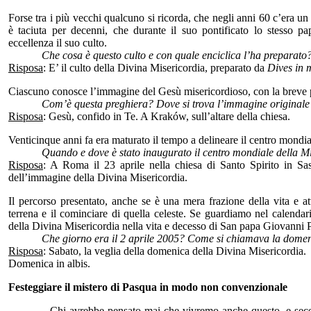
Forse tra i più vecchi qualcuno si ricorda, che negli anni 60 c’era un
è taciuta per decenni, che durante il suo pontificato lo stesso p
eccellenza il suo culto.
Che cosa è questo culto e con quale enciclica l’ha preparato
Risposa
: E’ il culto della Divina Misericordia, preparato da
Dives in 
Ciascuno conosce l’immagine del Gesù misericordioso, con la breve 
Com’è questa preghiera? Dove si trova l’immagine originale
Risposa
: Gesù, confido in Te. A Kraków, sull’altare della chiesa.
Venticinque anni fa era maturato il tempo a delineare il centro mondia
Quando e dove è stato inaugurato il centro mondiale della M
Risposa
: A Roma il 23 aprile nella chiesa di Santo Spirito in Sa
dell’immagine della Divina Misericordia.
Il percorso presentato, anche se è una mera frazione della vita e att
terrena e il cominciare di quella celeste. Se guardiamo nel calendar
della Divina Misericordia nella vita e decesso di San papa Giovanni Pao
Che giorno era il 2 aprile 2005? Come si chiamava la dom
Risposa
: Sabato, la veglia della domenica della Divina Misericordia.
Domenica in albis.
Festeggiare il mistero di Pasqua in modo non convenzionale
Chi avrebbe pensato mai che vivremo anche questo, e secondo l