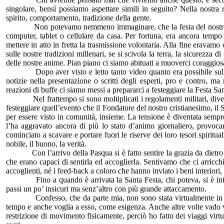
singolare, bensì possiamo aspettare simili in seguito? Nella nostra 
spirito, comportamento, tradizione della gente.
Non potevamo nemmeno immaginare, che la festa del nostro cris
computer, tablet o cellulare da casa. Per fortuna, era ancora tempo
mettere in atto in fretta la trasmissione volontaria. Alla fine eravam
sulle nostre tradizioni millenari, se si scivola la terra, la sicurezza 
delle nostre anime. Pian piano ci siamo abituati a muoverci coraggio
Dopo aver visto e letto tanto video quanto era possibile sulla 
notizie nella presentazione o scritti degli esperti, pro e contro, 
reazioni di buffe ci siamo messi a prepararci a festeggiare la Festa Sa
Nel frattempo si sono moltiplicati i regolamenti militari, divent
festeggiare quell’evento che il Fondatore del nostro cristianesimo, il
per essere visto in comunità, insieme. La tensione è diventata sempre 
l’ha aggravato ancora di più lo stato d’animo giornaliero, provoca
cominciato a scavare e portare fuori le riserve dei loro tesori spiritua
nobile, il buono, la verità.
Con l’arrivo della Pasqua si è fatto sentire la grazia da dietro del
che erano capaci di sentirla ed accoglierla. Sentivamo che ci arric
accoglienti, né i feed-back a coloro che hanno inviato i beni interiori
Fino a quando è arrivata la Santa Festa, chi poteva, si è infilat
passi un po’ insicuri ma senz’altro con più grande attaccamento.
Confesso, che da parte mia, non sono stata virtualmente in così
tempo e anche voglia a esso, come esigenza. Anche altre volte vado vol
restrizione di movimento fisicamente, perciò ho fatto dei viaggi virtua